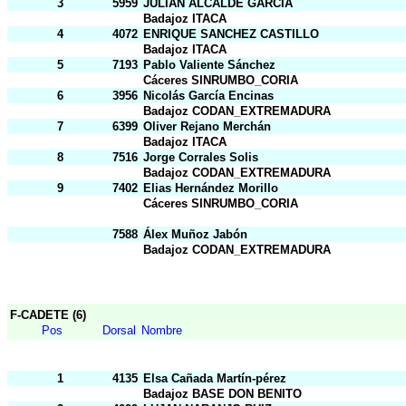
3
5959
JULIAN ALCALDE GARCIA
Badajoz ITACA
4
4072
ENRIQUE SANCHEZ CASTILLO
Badajoz ITACA
5
7193
Pablo Valiente Sánchez
Cáceres SINRUMBO_CORIA
6
3956
Nicolás García Encinas
Badajoz CODAN_EXTREMADURA
7
6399
Oliver Rejano Merchán
Badajoz ITACA
8
7516
Jorge Corrales Solis
Badajoz CODAN_EXTREMADURA
9
7402
Elias Hernández Morillo
Cáceres SINRUMBO_CORIA
7588
Álex Muñoz Jabón
Badajoz CODAN_EXTREMADURA
F-CADETE (6)
Pos
Dorsal
Nombre
1
4135
Elsa Cañada Martín-pérez
Badajoz BASE DON BENITO