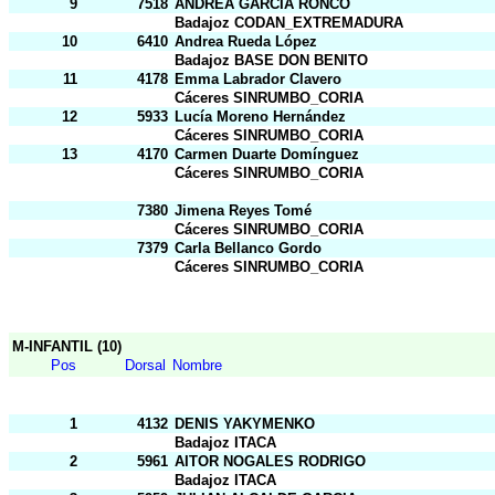
9
7518
ANDREA GARCÍA RONCO
Badajoz CODAN_EXTREMADURA
10
6410
Andrea Rueda López
Badajoz BASE DON BENITO
11
4178
Emma Labrador Clavero
Cáceres SINRUMBO_CORIA
12
5933
Lucía Moreno Hernández
Cáceres SINRUMBO_CORIA
13
4170
Carmen Duarte Domínguez
Cáceres SINRUMBO_CORIA
7380
Jimena Reyes Tomé
Cáceres SINRUMBO_CORIA
7379
Carla Bellanco Gordo
Cáceres SINRUMBO_CORIA
M-INFANTIL (10)
Pos
Dorsal
Nombre
1
4132
DENIS YAKYMENKO
Badajoz ITACA
2
5961
AITOR NOGALES RODRIGO
Badajoz ITACA