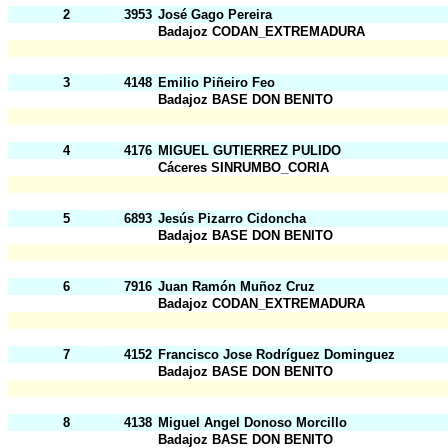
2
3953
José Gago Pereira
Badajoz CODAN_EXTREMADURA
3
4148
Emilio Piñeiro Feo
Badajoz BASE DON BENITO
4
4176
MIGUEL GUTIERREZ PULIDO
Cáceres SINRUMBO_CORIA
5
6893
Jesús Pizarro Cidoncha
Badajoz BASE DON BENITO
6
7916
Juan Ramón Muñoz Cruz
Badajoz CODAN_EXTREMADURA
7
4152
Francisco Jose Rodríguez Dominguez
Badajoz BASE DON BENITO
8
4138
Miguel Angel Donoso Morcillo
Badajoz BASE DON BENITO