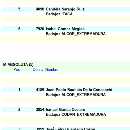
5
4098
Candela Naranjo Ruiz
Badajoz ITACA
6
7920
Isabel Gómez Megías
Badajoz ALCOR_EXTREMADURA
M-ABSOLUTA (5)
Pos
Dorsal
Nombre
1
4189
Juan Pablo Bautista De la Concepció
Badajoz ALCOR_EXTREMADURA
2
3954
Ismael García Cestero
Badajoz CODAN_EXTREMADURA
3
3959
José Félix Guardado Corón