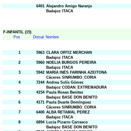
6401
Alejandro Amigo Naranjo
Badajoz ITACA
F-INFANTIL (15)
Pos
Dorsal
Nombre
1
5963
CLARA ORTIZ MERCHAN
Badajoz ITACA
2
5960
NOELIA BURGOS PEREIRA
Badajoz ITACA
3
5942
MARIA INÉS FARINHA AZEITONA
Cáceres SINRUMBO_CORIA
4
7244
Andrea Solís Gómez
Badajoz CODAN_EXTREMADURA
5
4154
Paula Rosas Benitez
Badajoz BASE DON BENITO
6
4171
Paula Duarte Domínguez
Cáceres SINRUMBO_CORIA
7
6400
ALBA RETAMAL PEREZ
Badajoz ITACA
8
6894
Lucia Pizarro Carrasco
Badajoz BASE DON BENITO