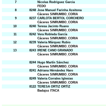
7
Nicolas Rodriguez Garcia
FEDO
8
8248
Jose Manuel Farinha Azeitona
Cáceres SINRUMBO_CORIA
9
8237
CARLOTA BERTOL CORCHERO
Cáceres SINRUMBO_CORIA
10
8240
Teresa Jacinto Ruano
Cáceres SINRUMBO_CORIA
11
8242
Vera Robleda García
Cáceres SINRUMBO_CORIA
12
8239
Valeria Márquez Rubio
Cáceres SINRUMBO_CORIA
13
8243
IRENE CANO GRANADO
Cáceres SINRUMBO_CORIA
8244
Hugo Martín Sánchez
Cáceres SINRUMBO_CORIA
8241
Adriana Hérnández Haro
Cáceres SINRUMBO_CORIA
8249
Valeria Corrales Iglesias
Cáceres SINRUMBO_CORIA
8122
TERESA ORTIZ ORTIZ
Badajoz ITACA