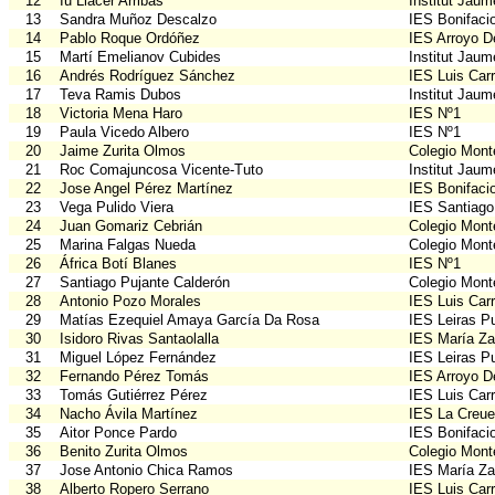
12
Iu Llàcer Arribas
Institut Jau
13
Sandra Muñoz Descalzo
IES Bonifaci
14
Pablo Roque Ordóñez
IES Arroyo D
15
Martí Emelianov Cubides
Institut Jau
16
Andrés Rodríguez Sánchez
IES Luis Car
17
Teva Ramis Dubos
Institut Jau
18
Victoria Mena Haro
IES Nº1
19
Paula Vicedo Albero
IES Nº1
20
Jaime Zurita Olmos
Colegio Mont
21
Roc Comajuncosa Vicente-Tuto
Institut Jau
22
Jose Angel Pérez Martínez
IES Bonifaci
23
Vega Pulido Viera
IES Santiago
24
Juan Gomariz Cebrián
Colegio Mont
25
Marina Falgas Nueda
Colegio Mont
26
África Botí Blanes
IES Nº1
27
Santiago Pujante Calderón
Colegio Mont
28
Antonio Pozo Morales
IES Luis Car
29
Matías Ezequiel Amaya García Da Rosa
IES Leiras Pu
30
Isidoro Rivas Santaolalla
IES María Z
31
Miguel López Fernández
IES Leiras Pu
32
Fernando Pérez Tomás
IES Arroyo D
33
Tomás Gutiérrez Pérez
IES Luis Car
34
Nacho Ávila Martínez
IES La Creue
35
Aitor Ponce Pardo
IES Bonifaci
36
Benito Zurita Olmos
Colegio Mont
37
Jose Antonio Chica Ramos
IES María Z
38
Alberto Ropero Serrano
IES Luis Car