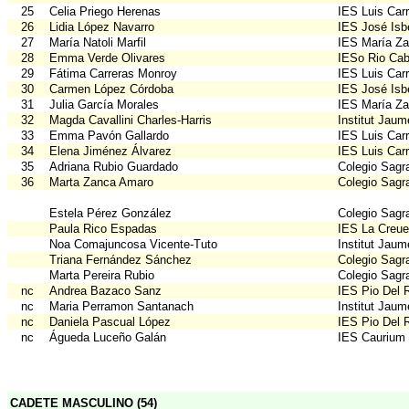
25
Celia Priego Herenas
IES Luis Car
26
Lidia López Navarro
IES José Isb
27
María Natoli Marfil
IES María Z
28
Emma Verde Olivares
IESo Rio Cabr
29
Fátima Carreras Monroy
IES Luis Car
30
Carmen López Córdoba
IES José Isb
31
Julia García Morales
IES María Z
32
Magda Cavallini Charles-Harris
Institut Jau
33
Emma Pavón Gallardo
IES Luis Car
34
Elena Jiménez Álvarez
IES Luis Car
35
Adriana Rubio Guardado
Colegio Sagr
36
Marta Zanca Amaro
Colegio Sagr
Estela Pérez González
Colegio Sagr
Paula Rico Espadas
IES La Creue
Noa Comajuncosa Vicente-Tuto
Institut Jau
Triana Fernández Sánchez
Colegio Sagr
Marta Pereira Rubio
Colegio Sagr
nc
Andrea Bazaco Sanz
IES Pio Del 
nc
Maria Perramon Santanach
Institut Jau
nc
Daniela Pascual López
IES Pio Del 
nc
Águeda Luceño Galán
IES Caurium
CADETE MASCULINO (54)