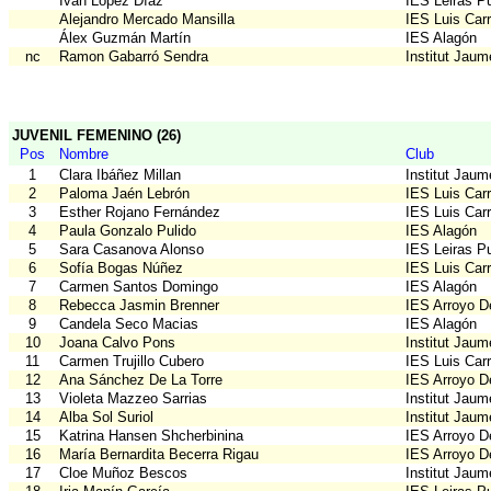
Iván López Díaz
IES Leiras Pu
Alejandro Mercado Mansilla
IES Luis Car
Álex Guzmán Martín
IES Alagón
nc
Ramon Gabarró Sendra
Institut Jau
JUVENIL FEMENINO (26)
Pos
Nombre
Club
1
Clara Ibáñez Millan
Institut Jau
2
Paloma Jaén Lebrón
IES Luis Car
3
Esther Rojano Fernández
IES Luis Car
4
Paula Gonzalo Pulido
IES Alagón
5
Sara Casanova Alonso
IES Leiras Pu
6
Sofía Bogas Núñez
IES Luis Car
7
Carmen Santos Domingo
IES Alagón
8
Rebecca Jasmin Brenner
IES Arroyo D
9
Candela Seco Macias
IES Alagón
10
Joana Calvo Pons
Institut Jau
11
Carmen Trujillo Cubero
IES Luis Car
12
Ana Sánchez De La Torre
IES Arroyo D
13
Violeta Mazzeo Sarrias
Institut Jau
14
Alba Sol Suriol
Institut Jau
15
Katrina Hansen Shcherbinina
IES Arroyo D
16
María Bernardita Becerra Rigau
IES Arroyo D
17
Cloe Muñoz Bescos
Institut Jau