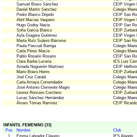
Samuel Bravo Sánchez
CEIP Virgen
Daniel Martín Sánchez
Colegio Maes
Pedro Blanco Dópido
CEIP San Ro
Abril Macías Vaquero
CEIP Virgen
Hugo Godoy Navia
CEIP San Ro
Sofia Garcia Blanco
CEIP Zurbar
Ayla Gragera Gutiérrez
CEIP Virgen
Marta Ruíz Suárez-Bárcena
CEIP San Ro
Paula Pascual Barriga
Colegio Maes
Carla Pérez Macía
Colegio Maes
Pablo Rosario Rosario
CEIP San Ro
Clara Barba Lucena
IES Luis Car
Amada Noguerón Martínez
CEIP Idelfon
Mario Bravo Hierro
CEIP Zurbar
Joel Cruz Catalá
Colegio Maes
Carla Amaya Comendador
Colegio Maes
José Antonio Clemente Magro
Colegio Maes
Leonor Roncero Corchero
CEIP Zurbar
Lucas Sánchez Hernández
Colegio Maes
Álvaro Tómas Ramírez
CEIP Ricardo
INFANTIL FEMENINO (33)
Pos
Nombre
Club
1
Emma Labrador Clavero
IES Alagón