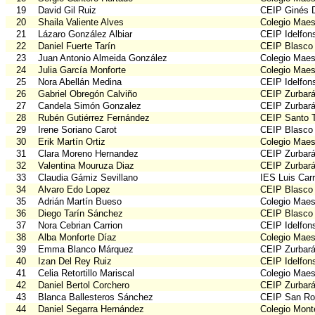
19
David Gil Ruiz
CEIP Ginés D
20
Shaila Valiente Alves
Colegio Maes
21
Lázaro González Albiar
CEIP Idelfon
22
Daniel Fuerte Tarín
CEIP Blasco
23
Juan Antonio Almeida González
Colegio Maes
24
Julia García Monforte
Colegio Maes
25
Nora Abellán Medina
CEIP Idelfon
26
Gabriel Obregón Calviño
CEIP Zurbar
27
Candela Simón Gonzalez
CEIP Zurbar
28
Rubén Gutiérrez Fernández
CEIP Santo 
29
Irene Soriano Carot
CEIP Blasco
30
Erik Martín Ortiz
Colegio Maes
31
Clara Moreno Hernandez
CEIP Zurbar
32
Valentina Mouruza Diaz
CEIP Zurbar
33
Claudia Gámiz Sevillano
IES Luis Car
34
Alvaro Edo Lopez
CEIP Blasco
35
Adrián Martín Bueso
Colegio Maes
36
Diego Tarín Sánchez
CEIP Blasco
37
Nora Cebrian Carrion
CEIP Idelfon
38
Alba Monforte Díaz
Colegio Maes
39
Emma Blanco Márquez
CEIP Zurbar
40
Izan Del Rey Ruiz
CEIP Idelfon
41
Celia Retortillo Mariscal
Colegio Maes
42
Daniel Bertol Corchero
CEIP Zurbar
43
Blanca Ballesteros Sánchez
CEIP San Ro
44
Daniel Segarra Hernández
Colegio Mont