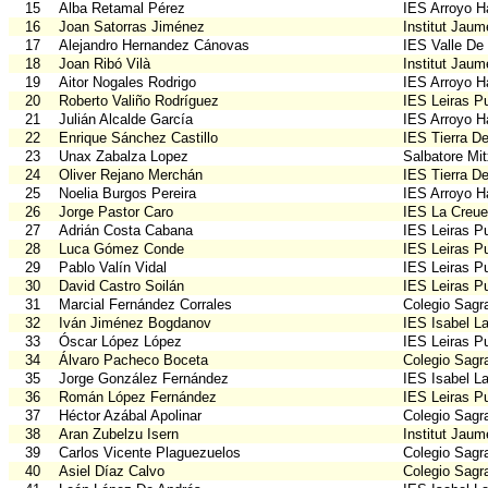
15
Alba Retamal Pérez
IES Arroyo H
16
Joan Satorras Jiménez
Institut Jau
17
Alejandro Hernandez Cánovas
IES Valle De
18
Joan Ribó Vilà
Institut Jau
19
Aitor Nogales Rodrigo
IES Arroyo H
20
Roberto Valiño Rodríguez
IES Leiras Pu
21
Julián Alcalde García
IES Arroyo H
22
Enrique Sánchez Castillo
IES Tierra D
23
Unax Zabalza Lopez
Salbatore Mit
24
Oliver Rejano Merchán
IES Tierra D
25
Noelia Burgos Pereira
IES Arroyo H
26
Jorge Pastor Caro
IES La Creue
27
Adrián Costa Cabana
IES Leiras Pu
28
Luca Gómez Conde
IES Leiras Pu
29
Pablo Valín Vidal
IES Leiras Pu
30
David Castro Soilán
IES Leiras Pu
31
Marcial Fernández Corrales
Colegio Sagr
32
Iván Jiménez Bogdanov
IES Isabel La
33
Óscar López López
IES Leiras Pu
34
Álvaro Pacheco Boceta
Colegio Sagr
35
Jorge González Fernández
IES Isabel La
36
Román López Fernández
IES Leiras Pu
37
Héctor Azábal Apolinar
Colegio Sagr
38
Aran Zubelzu Isern
Institut Jau
39
Carlos Vicente Plaguezuelos
Colegio Sagr
40
Asiel Díaz Calvo
Colegio Sagr