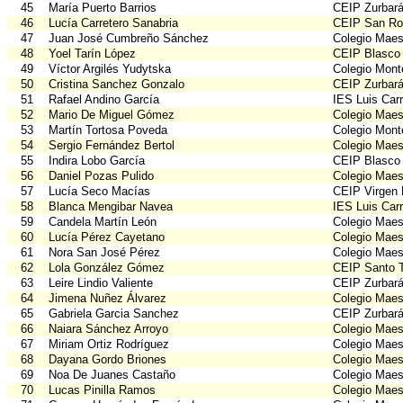
45
María Puerto Barrios
CEIP Zurbar
46
Lucía Carretero Sanabria
CEIP San Ro
47
Juan José Cumbreño Sánchez
Colegio Maes
48
Yoel Tarín López
CEIP Blasco
49
Víctor Argilés Yudytska
Colegio Mont
50
Cristina Sanchez Gonzalo
CEIP Zurbar
51
Rafael Andino García
IES Luis Car
52
Mario De Miguel Gómez
Colegio Maes
53
Martín Tortosa Poveda
Colegio Mont
54
Sergio Fernández Bertol
Colegio Maes
55
Indira Lobo García
CEIP Blasco
56
Daniel Pozas Pulido
Colegio Maes
57
Lucía Seco Macías
CEIP Virgen
58
Blanca Mengibar Navea
IES Luis Car
59
Candela Martín León
Colegio Maes
60
Lucía Pérez Cayetano
Colegio Maes
61
Nora San José Pérez
Colegio Maes
62
Lola González Gómez
CEIP Santo 
63
Leire Lindio Valiente
CEIP Zurbar
64
Jimena Nuñez Álvarez
Colegio Maes
65
Gabriela Garcia Sanchez
CEIP Zurbar
66
Naiara Sánchez Arroyo
Colegio Maes
67
Miriam Ortiz Rodríguez
Colegio Maes
68
Dayana Gordo Briones
Colegio Maes
69
Noa De Juanes Castaño
Colegio Maes
70
Lucas Pinilla Ramos
Colegio Maes