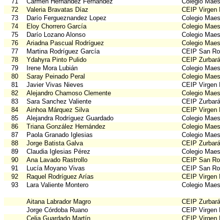
71
Carmen Hernández Fernández
Colegio Maes
72
Valeria Bravatas Díaz
CEIP Virgen
73
Darío Fergueznandez Lopez
Colegio Maes
74
Eloy Chorrero García
Colegio Maes
75
Darío Lozano Alonso
Colegio Maes
76
Ariadna Pascual Rodríguez
Colegio Maes
77
Martina Rodríguez García
CEIP San Ro
78
Ydahyra Pinto Pulido
CEIP Zurbar
79
Irene Mora Lubián
Colegio Maes
80
Saray Peinado Peral
Colegio Maes
81
Javier Vivas Nieves
CEIP Virgen
82
Alejandro Chamoso Clemente
Colegio Maes
83
Sara Sanchez Valiente
CEIP Zurbar
84
Ainhoa Márquez Silva
CEIP Virgen
85
Alejandra Rodríguez Guardado
Colegio Maes
86
Triana González Hernández
Colegio Maes
87
Paola Granado Iglesias
Colegio Maes
88
Jorge Batista Galva
CEIP Zurbar
89
Claudia Iglesias Pérez
Colegio Maes
90
Ana Lavado Rastrollo
CEIP San Ro
91
Lucía Moyano Vivas
CEIP San Ro
92
Raquel Rodríguez Arías
CEIP Virgen
93
Lara Valiente Montero
Colegio Maes
Aitana Labrador Magro
CEIP Zurbar
Jorge Córdoba Ruano
CEIP Virgen
Celia Guardado Martín
CEIP Virgen