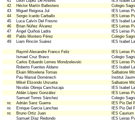
41
León López De Andrés
IES Isabel La
42
Héctor Martín Ballestero
Colegio Sagr
43
Miguel Reigosa Jul
IES Leiras Pu
44
Sergio Icardo Carballo
IES Leiras Pu
45
Luca Calvín Del Fresno
IES Isabel La
46
Brian Núñez Álvarez
IES Leiras Pu
47
Ángel Quiñoá Ladra
IES Leiras Pu
48
Pablo Montero Pérez
Colegio Sagr
49
Liam Rincón Suárez
IES Isabel La
Raymil Alexandre Franco Feliz
IES Leiras Pu
Ismael Cruz Bravo
Colegio Sagr
Carlos Eduardo Lemes Mondzelevski
IES Leiras Pu
Roberto Fuentes Aldano
IES Isabel La
Ekain Mitxelena Tomas
Salbatore Mit
Pau Marsal Domènech
Institut Jau
Mikel Elizondo Unzueta
Salbatore Mit
Nicolás Obreja Canchucaja
IES Isabel La
Aldán López González
IES Leiras Pu
Samuel Torres Sánchez
Colegio Sagr
nc
Adrián Sanz Guerra
IES Pio Del 
nc
Enrique Garcia Lanchas
IES Pio Del 
nc
Bruno Ortiz Juan
IES Caurium
Samuel Díaz Redondo
IES Leiras Pu