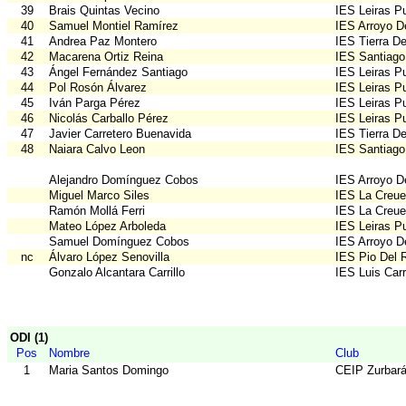
39
Brais Quintas Vecino
IES Leiras Pu
40
Samuel Montiel Ramírez
IES Arroyo D
41
Andrea Paz Montero
IES Tierra D
42
Macarena Ortiz Reina
IES Santiago
43
Ángel Fernández Santiago
IES Leiras Pu
44
Pol Rosón Álvarez
IES Leiras Pu
45
Iván Parga Pérez
IES Leiras Pu
46
Nicolás Carballo Pérez
IES Leiras Pu
47
Javier Carretero Buenavida
IES Tierra D
48
Naiara Calvo Leon
IES Santiago
Alejandro Domínguez Cobos
IES Arroyo D
Miguel Marco Siles
IES La Creue
Ramón Mollá Ferri
IES La Creue
Mateo López Arboleda
IES Leiras Pu
Samuel Domínguez Cobos
IES Arroyo D
nc
Álvaro López Senovilla
IES Pio Del 
Gonzalo Alcantara Carrillo
IES Luis Car
ODI (1)
Pos
Nombre
Club
1
Maria Santos Domingo
CEIP Zurbar