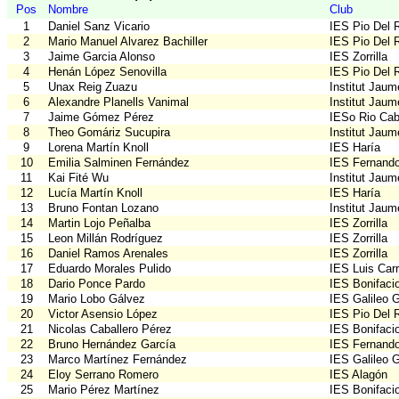
Pos
Nombre
Club
1
Daniel Sanz Vicario
IES Pio Del 
2
Mario Manuel Alvarez Bachiller
IES Pio Del 
3
Jaime Garcia Alonso
IES Zorrilla
4
Henán López Senovilla
IES Pio Del 
5
Unax Reig Zuazu
Institut Jau
6
Alexandre Planells Vanimal
Institut Jau
7
Jaime Gómez Pérez
IESo Rio Cabr
8
Theo Gomáriz Sucupira
Institut Jau
9
Lorena Martín Knoll
IES Haría
10
Emilia Salminen Fernández
IES Fernando
11
Kai Fité Wu
Institut Jau
12
Lucía Martín Knoll
IES Haría
13
Bruno Fontan Lozano
Institut Jau
14
Martin Lojo Peñalba
IES Zorrilla
15
Leon Millán Rodríguez
IES Zorrilla
16
Daniel Ramos Arenales
IES Zorrilla
17
Eduardo Morales Pulido
IES Luis Car
18
Dario Ponce Pardo
IES Bonifaci
19
Mario Lobo Gálvez
IES Galileo G
20
Victor Asensio López
IES Pio Del 
21
Nicolas Caballero Pérez
IES Bonifaci
22
Bruno Hernández García
IES Fernando
23
Marco Martínez Fernández
IES Galileo G
24
Eloy Serrano Romero
IES Alagón
25
Mario Pérez Martínez
IES Bonifaci