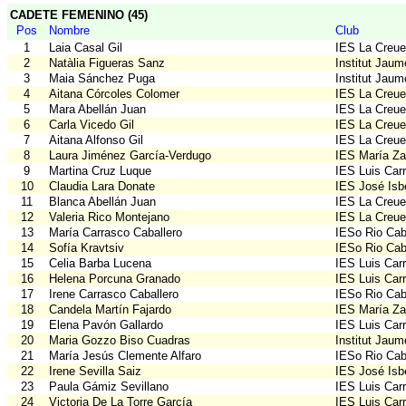
CADETE FEMENINO (45)
Pos
Nombre
Club
1
Laia Casal Gil
IES La Creue
2
Natàlia Figueras Sanz
Institut Jau
3
Maia Sánchez Puga
Institut Jau
4
Aitana Córcoles Colomer
IES La Creue
5
Mara Abellán Juan
IES La Creue
6
Carla Vicedo Gil
IES La Creue
7
Aitana Alfonso Gil
IES La Creue
8
Laura Jiménez García-Verdugo
IES María Z
9
Martina Cruz Luque
IES Luis Car
10
Claudia Lara Donate
IES José Isb
11
Blanca Abellán Juan
IES La Creue
12
Valeria Rico Montejano
IES La Creue
13
María Carrasco Caballero
IESo Rio Cabr
14
Sofía Kravtsiv
IESo Rio Cabr
15
Celia Barba Lucena
IES Luis Car
16
Helena Porcuna Granado
IES Luis Car
17
Irene Carrasco Caballero
IESo Rio Cabr
18
Candela Martín Fajardo
IES María Z
19
Elena Pavón Gallardo
IES Luis Car
20
Maria Gozzo Biso Cuadras
Institut Jau
21
María Jesús Clemente Alfaro
IESo Rio Cabr
22
Irene Sevilla Saiz
IES José Isb
23
Paula Gámiz Sevillano
IES Luis Car
24
Victoria De La Torre García
IES Luis Car