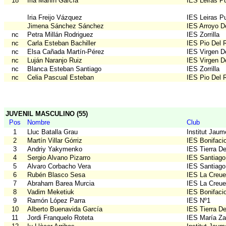
18
Iria Manín García
IES Leiras Pu
Iria Freijo Vázquez
IES Leiras Pu
Jimena Sánchez Sánchez
IES Arroyo D
nc
Petra Millán Rodriguez
IES Zorrilla
nc
Carla Esteban Bachiller
IES Pio Del 
nc
Elsa Cañada Martín-Pérez
IES Virgen D
nc
Luján Naranjo Ruiz
IES Virgen D
nc
Blanca Esteban Santiago
IES Zorrilla
nc
Celia Pascual Esteban
IES Pio Del 
JUVENIL MASCULINO (55)
Pos
Nombre
Club
1
Lluc Batalla Grau
Institut Jau
2
Martín Villar Górriz
IES Bonifaci
3
Andriy Yakymenko
IES Tierra D
4
Sergio Alvano Pizarro
IES Santiago
5
Alvaro Corbacho Vera
IES Santiago
6
Rubén Blasco Sesa
IES La Creue
7
Abraham Barea Murcia
IES La Creue
8
Vadim Meketiuk
IES Bonifaci
9
Ramón López Parra
IES Nº1
10
Alberto Buenavida García
IES Tierra D
11
Jordi Franquelo Roteta
IES María Z