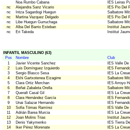
Noa Rumbo Cabana
IES Leiras Pu
nc
Alejandra Sanz Vicario
IES Pio Del 
nc
Intza Sagardogi Huegun
Salbatore Mit
nc
Martina Vazquez Delgado
IES Pio Del 
nc
Libe Huegun Gurruchaga
Salbatore Mit
nc
Alba Del Barrio Esteban
Institut Jau
nc
Eri Takeda
Institut Jau
INFANTIL MASCULINO (63)
Pos
Nombre
Club
1
Javier Vicente Sanchez
IES Valle De
2
Luis Domínguez Izquierdo
IES Fernando
3
Sergio Blasco Sesa
IES La Creue
4
Ekhi Gartxotenea Eizagirre
Salbatore Mit
5
Clara Ortiz Merchan
IES Arroyo H
6
Beñat Zabaleta Orella
Salbatore Mit
7
Queralt Casal Gil
IES La Creue
8
Clara Hernández García
IES Fernando
9
Unai Salazar Hernando
IES Fernando
10
Sofia Tómas Ramírez
IES Valle De
11
Adrián Barea Murcia
IES La Creue
12
Joan Molins Trias
Institut Jau
13
Denis Yakymenko
IES Tierra D
14
Iker Pérez Morenate
IES La Creue