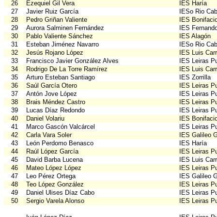
26
Ezequiel Gil Vera
IES Haría
27
Javier Ruiz García
IESo Rio Cabr
28
Pedro Griñan Valiente
IES Bonifaci
29
Aurora Salminen Fernández
IES Fernando
30
Pablo Valiente Sánchez
IES Alagón
31
Esteban Jiménez Navarro
IESo Rio Cabr
32
Jesús Rojano López
IES Luis Car
33
Francisco Javier González Alves
IES Leiras Pu
34
Rodrigo De La Torre Ramírez
IES Luis Car
35
Arturo Esteban Santiago
IES Zorrilla
36
Saúl García Otero
IES Leiras Pu
37
Antón Jove López
IES Leiras Pu
38
Brais Méndez Castro
IES Leiras Pu
39
Lucas Díaz Redondo
IES Leiras Pu
40
Daniel Volariu
IES Bonifaci
41
Marco Gascón Valcárcel
IES Leiras Pu
42
Carla Vara Soler
IES Galileo G
43
León Perdomo Benasco
IES Haría
44
Raúl López García
IES Leiras Pu
45
David Barba Lucena
IES Luis Car
46
Mateo López López
IES Leiras Pu
47
Leo Pérez Ortega
IES Galileo G
48
Teo López González
IES Leiras Pu
49
Daniel Ulises Díaz Cabo
IES Leiras Pu
50
Sergio Varela Alonso
IES Leiras Pu