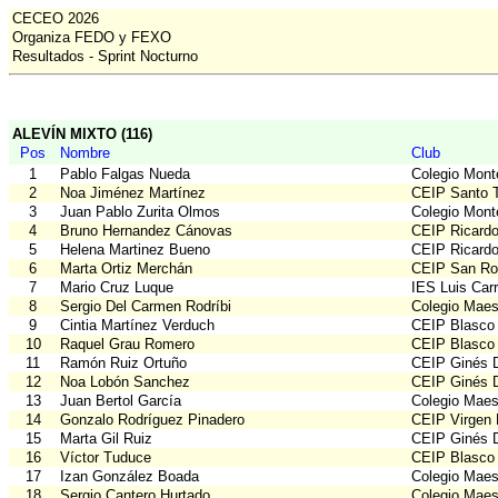
CECEO 2026
Organiza FEDO y FEXO
Resultados - Sprint Nocturno
ALEVÍN MIXTO (116)
Pos
Nombre
Club
1
Pablo Falgas Nueda
Colegio Mont
2
Noa Jiménez Martínez
CEIP Santo 
3
Juan Pablo Zurita Olmos
Colegio Mont
4
Bruno Hernandez Cánovas
CEIP Ricardo
5
Helena Martinez Bueno
CEIP Ricardo
6
Marta Ortiz Merchán
CEIP San Ro
7
Mario Cruz Luque
IES Luis Car
8
Sergio Del Carmen Rodríbi
Colegio Maes
9
Cintia Martínez Verduch
CEIP Blasco
10
Raquel Grau Romero
CEIP Blasco
11
Ramón Ruiz Ortuño
CEIP Ginés D
12
Noa Lobón Sanchez
CEIP Ginés D
13
Juan Bertol García
Colegio Maes
14
Gonzalo Rodríguez Pinadero
CEIP Virgen
15
Marta Gil Ruiz
CEIP Ginés D
16
Víctor Tuduce
CEIP Blasco
17
Izan González Boada
Colegio Maes
18
Sergio Cantero Hurtado
Colegio Maes