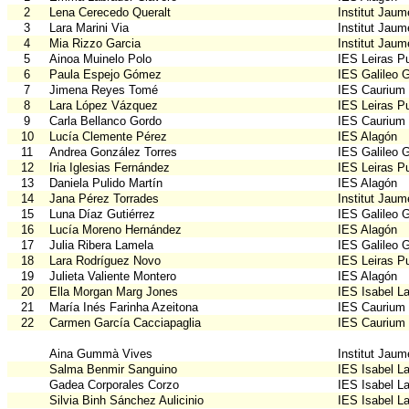
2
Lena Cerecedo Queralt
Institut Jau
3
Lara Marini Via
Institut Jau
4
Mia Rizzo Garcia
Institut Jau
5
Ainoa Muinelo Polo
IES Leiras Pu
6
Paula Espejo Gómez
IES Galileo G
7
Jimena Reyes Tomé
IES Caurium
8
Lara López Vázquez
IES Leiras Pu
9
Carla Bellanco Gordo
IES Caurium
10
Lucía Clemente Pérez
IES Alagón
11
Andrea González Torres
IES Galileo G
12
Iria Iglesias Fernández
IES Leiras Pu
13
Daniela Pulido Martín
IES Alagón
14
Jana Pérez Torrades
Institut Jau
15
Luna Díaz Gutiérrez
IES Galileo G
16
Lucía Moreno Hernández
IES Alagón
17
Julia Ribera Lamela
IES Galileo G
18
Lara Rodríguez Novo
IES Leiras Pu
19
Julieta Valiente Montero
IES Alagón
20
Ella Morgan Marg Jones
IES Isabel La
21
María Inés Farinha Azeitona
IES Caurium
22
Carmen García Cacciapaglia
IES Caurium
Aina Gummà Vives
Institut Jau
Salma Benmir Sanguino
IES Isabel La
Gadea Corporales Corzo
IES Isabel La
Silvia Binh Sánchez Aulicinio
IES Isabel La