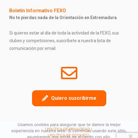
Boletín Informativo FEXO
No te pierdas nada de la Orientación en Extremadura
Si quieres estar al día de toda la actividad de la FEXO, sus
clubes y competiciones, suscríbete a nuestra lista de
comunicación por email.
Quiero suscribirme
Usamos cookies para asegurar que te damos la mejor
| POLÍTICA DE PRIVACIDAD |
experiencia en nuestra web. Si continúas usando este sitio,
| POLÍTICA DE COOKIES |
asumiremos que estás de acuerdo con ello.