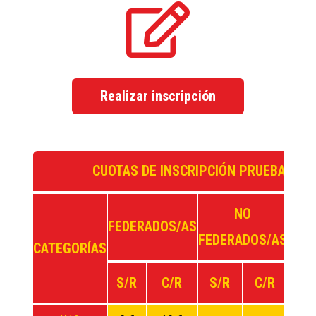
Realizar inscripción
CUOTAS DE INSCRIPCIÓN PRUEBA SPR
NO
FEDERADOS/AS
EXT
FEDERADOS/AS
CATEGORÍAS
S/R
C/R
S/R
C/R
C