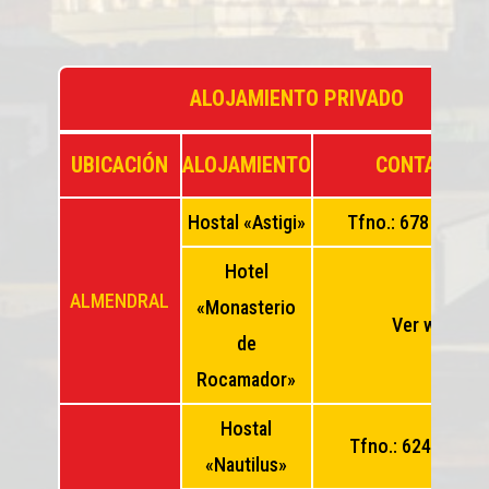
ALOJAMIENTO PRIVADO
UBICACIÓN
ALOJAMIENTO
CONTACTO
Hostal «Astigi»
Tfno.: 678 56 03 
Hotel
ALMENDRAL
«Monasterio
Ver web
de
Rocamador»
Hostal
Tfno.: 624 736 2
«Nautilus»