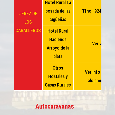
Hotel Rural La
posada de las
Tfno.: 924 731 4
JEREZ DE
cigúeñas
LOS
CABALLEROS
Hotel Rural
Hacienda
Ver web
Arroyo de la
plata
Otros
Ver info de más
Hostales y
alojamientos
Casas Rurales
Autocaravanas