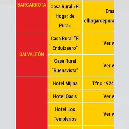
BARCARROTA
Casa Rural «El
Email:
Hogar de
elhogardepura@gmai
Pura»
Casa Rural “El
Ver web
Endulzaero”
SALVALEÓN
Casa Rural
Ver web
“Buenavista”
Hotel Mijina
Tfno.: 924 730 3
Hotel Oasis
Ver web
Hotel Los
Ver web
Templarios