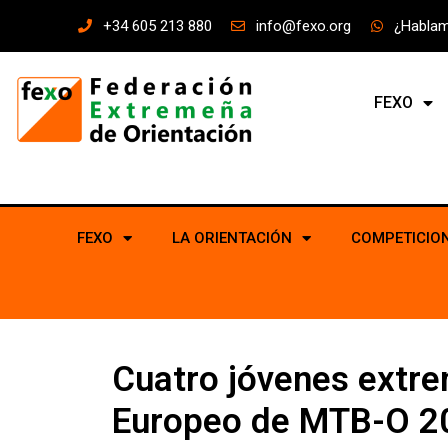
+34 605 213 880
info@fexo.org
¿Habla
FEXO
FEXO
LA ORIENTACIÓN
COMPETICIO
Cuatro jóvenes extr
Europeo de MTB-O 202