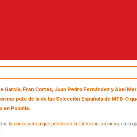
 García, Fran Cortés, Juan Pedro Fernández y Abel Mer
formar pate de la de las Selección Española de MTB-O q
o en Polonia.
 tras
la convocatoria que publicado la Dirección Técnica
y en la q
.