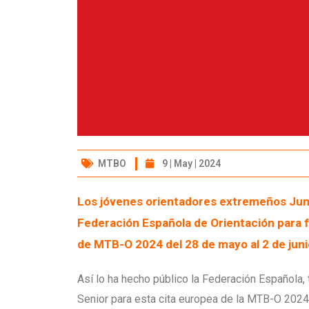
MTBO
9 | May | 2024
Los jóvenes orientadores extremeños June
Federación Española de Orientación para 
de MTB-O 2024 del 28 de mayo al 2 de juni
Así lo ha hecho público la Federación Española,
Senior para esta cita europea de la MTB-O 2024