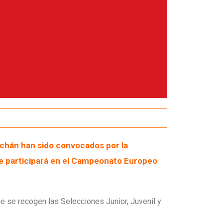
chán han sido convocados por la
ue participará en el Campeonato Europeo
ue se recogen las Selecciones Junior, Juvenil y