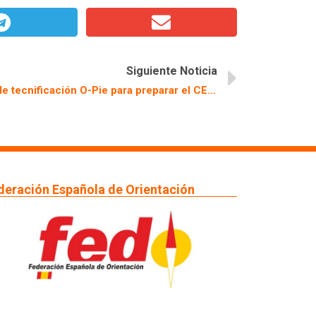
Siguiente Noticia
La FEXO organiza una jornada de tecnificación O-Pie para preparar el CESA 2024.
deración Española de Orientación