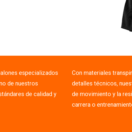
talones especializados
Con materiales transpi
uno de nuestros
detalles técnicos, nues
stándares de calidad y
de movimiento y la res
carrera o entrenamient