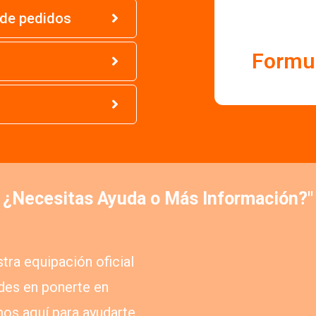
 de pedidos
Formul
¿Necesitas Ayuda o Más Información?"
tra equipación oficial
des en ponerte en
os aquí para ayudarte