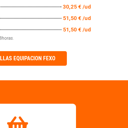
30,25 € /ud
51,50 € /ud
51,50 € /ud
8horas.
ALLAS EQUIPACION FEXO