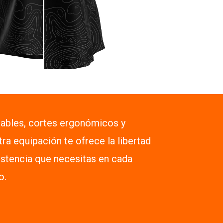
rables, cortes ergonómicos y
tra equipación te ofrece la libertad
istencia que necesitas en cada
o.