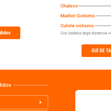
Chaleco
Maillot Ciclismo
Culote ciclismo
didos
Con badana larga distancia +
GUÍ DE T
didos