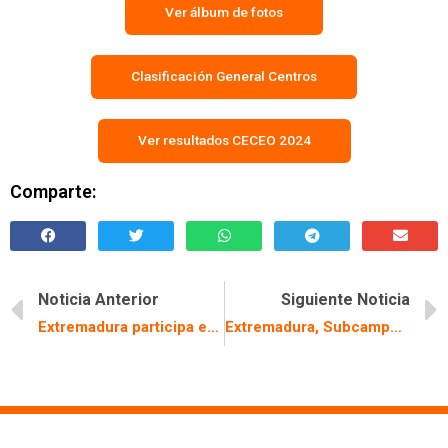
Ver álbum de fotos
Clasificación General Centros
Ver resultados CECEO 2024
Comparte:
Noticia Anterior
Siguiente Noticia
Extremadura participa en el Trofeo Santiso de Galicia que abre la Liga Española MTB-O 2024
Extremadura, Subcampeona de España 2024, en el Campeonato de MTB-O 2024 organizado por la FEXO y el Club Alcor Extremadura