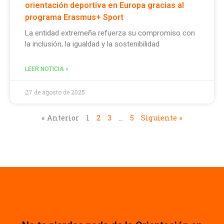
orientación deportiva en Europa gracias al
programa Erasmus+ Sport
La entidad extremeña refuerza su compromiso con
la inclusión, la igualdad y la sostenibilidad
LEER NOTICIA »
27 de agosto de 2025
« Anterior
1
2
3
…
5
Siguiente »
Suscríbete a nuestro boletín.